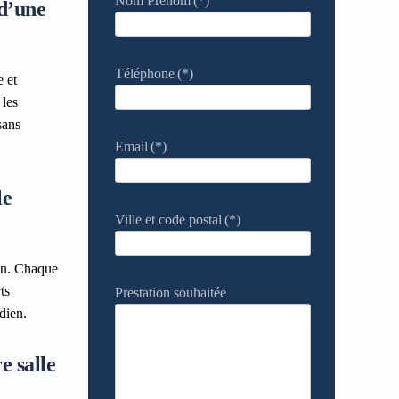
Nom Prénom
(*)
 d’une
Téléphone
(*)
e et
 les
sans
Email
(*)
le
Ville et code postal
(*)
ain. Chaque
ts
Prestation souhaitée
dien.
e salle