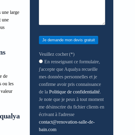
 une large
t une
ous
Je demande mon devis gratuit
ns
Veuillez cocher
(*)
En renseignant ce formulaire,
j'accepte que Aqualya recueille
e de
mes données personnelles et je
s ou les
confirme avoir pris connaissance
 valeur
de la
Politique de confidentialité
.
Je note que je peux à tout moment
me désinscrire du fichier clients en
écrivant à l'adresse
Aqualya
contact@renovation-salle-de-
bain.com